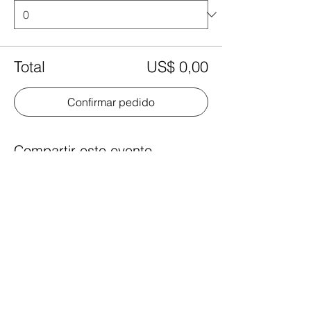
Total
US$ 0,00
Confirmar pedido
Compartir este evento
Fashion Designers of Latin America
®️ FDLA
is Sponsored by