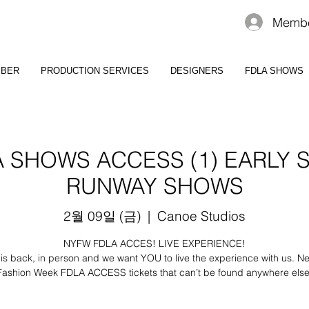
Membe
MBER
PRODUCTION SERVICES
DESIGNERS
FDLA SHOWS
 SHOWS ACCESS (1) EARLY 
RUNWAY SHOWS
2월 09일 (금)
  |  
Canoe Studios
NYFW FDLA ACCES! LIVE EXPERIENCE!
s back, in person and we want YOU to live the experience with us. N
Fashion Week FDLA ACCESS tickets that can’t be found anywhere else