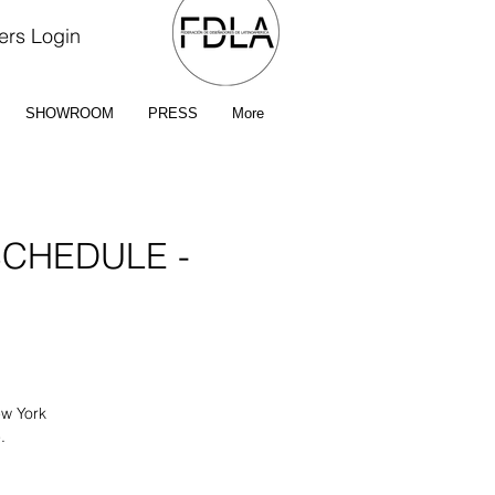
rs Login
SHOWROOM
PRESS
More
SCHEDULE -
ew York
.